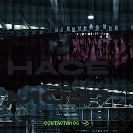
¿CÓMO LO
HACE
MOS?
CONTÁCTANOS