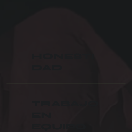
HONESTI
DAD
TRABAJO
EN
EQUIPO